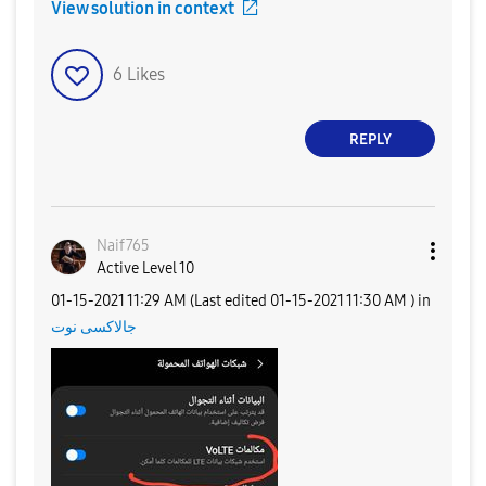
View solution in context
6
Likes
REPLY
Naif765
Active Level 10
‎01-15-2021
11:29 AM
(Last edited
‎01-15-2021
11:30 AM
) in
جالاكسى نوت