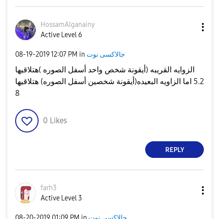
HossamAlganainy
Active Level 6
جالاكسى نوت
in
12:07 PM
‎08-19-2019
الزوايه القريبه (أيقونة شخص واحد أسفل الصوره )هتلاقيها
5.2 اما الزاويه البعيده(أيقونة شخصين أسفل الصوره) هتلاقيها
8
0
Likes
REPLY
farh3
Active Level 3
جالاكسى نوت
in
01:09 PM
‎08-20-2019