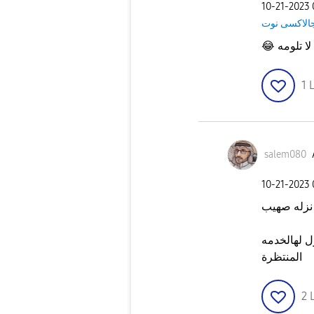
‎10-21-2023
الاكسى نوت
😂
لا تلومه
1
L
salem080
‎10-21-2023
ول لهالخدمه
المنتظرة
2