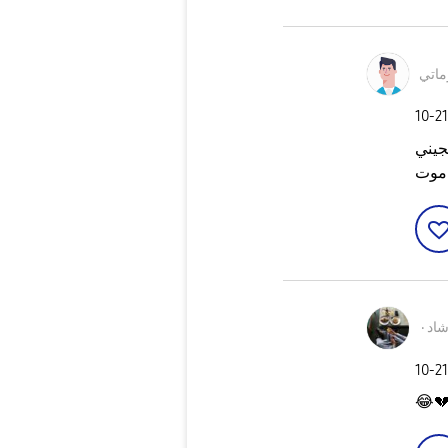
كاري
‎10-2
هرمنا
جلط
رشا
‎10-2
😂
