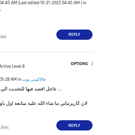
04:45 AM
(Last edited
‎10-21-2023
04:45 AM
) in
ج
REPLY
ike
OPTIONS
Active Level 8
05:28 AM
in
جالاكسى نوت
عاجل اقصد فيها للتحديث الي نزله صهيب ...
لان كاريزماتي ما شاء الله عليه متابعة اول با
REPLY
Likes