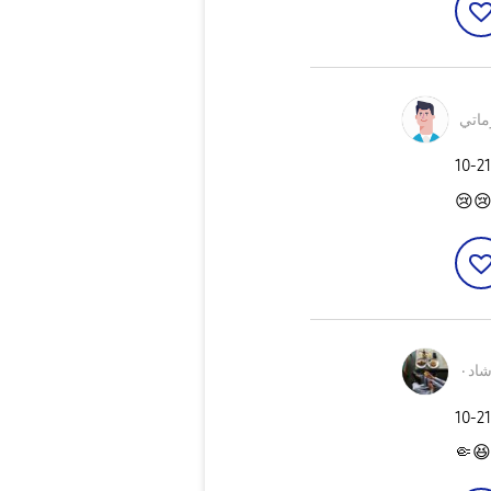
كاري
‎10-2
😢

رشا
‎10-2
🤏
😆