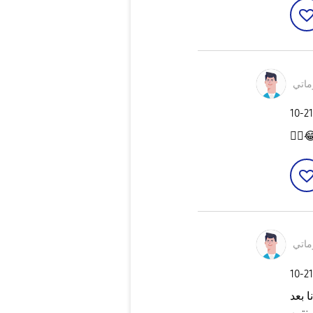
كاري
‎10-2
👍🏻

كاري
‎10-2
كذا 
معان