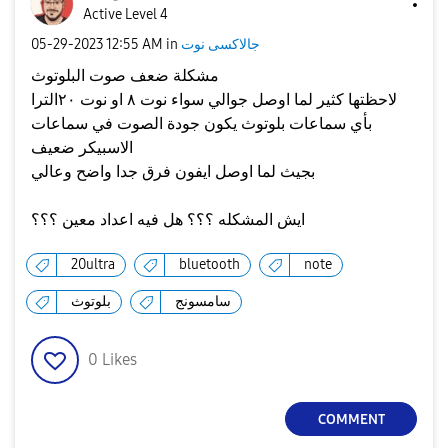
Active Level 4
جالاكسى نوت
in
12:55 AM
‎05-29-2023
مشكلة ضعف صوت البلوتوث
لاحظتها كثير لما اوصل جوالي سواء نوت ٨ او نوت ٢٠الترا
بأي سماعات بلوتوث يكون جودة الصوت في سماعات
الاسبيكر ضعيف
بجيث لما اوصل ايفون فرق جدا واضح وعالي
ايش المشكله ؟؟؟ هل فيه اعداد معين ؟؟؟
20ultra
bluetooth
note
سامسونج
بلوتوث
0
Likes
COMMENT