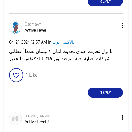
REPLY
Osama٨٩
Active Level 1
جالاكسى نوت
in
12:37 AM
‎04-21-2024
انا نزل تحديث عندي تحديث امان ١ نيسان بعدها أعطاني
نفس التحذير s21 ultra شركات نصابة لعبة سوفت وير
1
Like
REPLY
hazem_hazem
Active Level 3