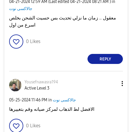
‎04-21-2024
12:59 AM
(Last edited
‎04-21-2024
08:21 AM
) in
جالاكسى نوت
معقول .. زمان ما نزلي تحديث بس حسيت الشحن بخلص
اسرع من اول
0
Likes
REPLY
Yousefnawasra19
4
Active Level 3
جالاكسى نوت
in
11:46 PM
‎05-25-2024
الافضل لط الذهاب لمركز صيانه وقم بتغييرها
0
Likes