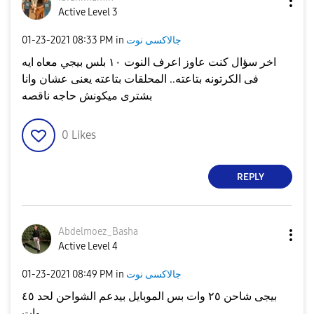
Active Level 3
جالاكسى نوت
in
08:33 PM
‎01-23-2021
اخر سؤال كنت عاوز اعرف النوت ١٠ بلس بيجي معاه ايه
فى الكرتونه بتاعته.. المحلقات بتاعته يعنى عشان وانا
بشترى ميكونش حاجه ناقصه
0
Likes
REPLY
Abdelmoez_Basha
Active Level 4
جالاكسى نوت
in
08:49 PM
‎01-23-2021
بيجى شاحن ٢٥ وات بس الموبايل بيدعم الشواحن لحد ٤٥
وات