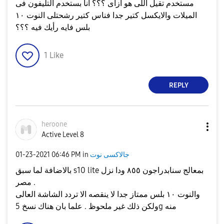
مستخدم تقيل اللى هو ازاى ؟؟؟ انا بستخدم التليفون فى
الميلات والايكسل كتير جدا فناس كتير رشحتلى النوت ١٠
بلس فايه رأيك فيه ؟؟؟
1
Like
REPLY
heroone
Active Level 8
جالاكسى نوت
in
06:46 PM
‎01-23-2021
بالاضافة لما سبق s10 lite بمعالج سنابدراجون ٨٥٥ ودا نزل
مصر .
والنوت ١٠ بلس ممتاز جدا لا ينقصه الا تردد الشاشة العالى
ولكن ذلك غير ملحوظ . علما بان هناك نسخ 5g منه