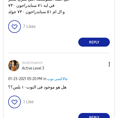
في ايه ٧١ سنابدراجون ٧٣٠
و ال ام ٥١ سنابدراحون ٧٣٠ جولد
7
Likes
REPLY
ibrahimamin
Active Level 3
جالاكسى نوت
in
05:20 PM
‎01-23-2021
هل هو موجود فى النوت١٠ بلس؟؟
1
Like
REPLY