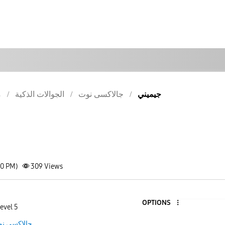
جيميني
جالاكسى نوت
الجوالات الذكية
م
00 PM)
309
Views
OPTIONS
evel 5
جالاكسى ن