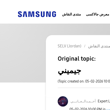
معرض جالاكسى
منتدى النقاش
نتدى النقاش
SELV (Jordan)
Original topic:
جيميني
(Topic created on: 05-02-2026 10:
Expert L
أحــمـدالــعــا
نـــي
وت
in
10:00 PM
‎05-02-2026