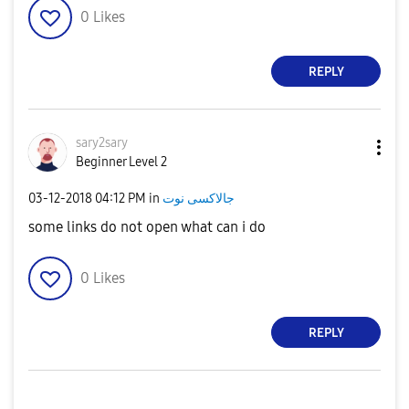
0
Likes
REPLY
sary2sary
Beginner Level 2
جالاكسى نوت
in
04:12 PM
‎03-12-2018
some links do not open what can i do
0
Likes
REPLY