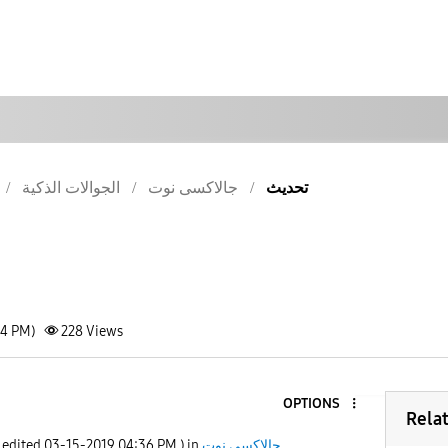
تحديث
جالاكسى نوت
الجوالات الذكية
34 PM)
228
Views
OPTIONS
Rela
جالاكسى نوت
) in
04:36 PM
‎03-15-2019
t edited