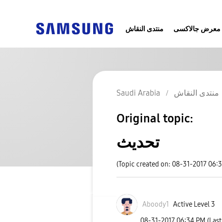
معرض جالاكسى
منتدى النقاش
منتدى النقاش
Saudi Arabia
Original topic:
تحديث
(Topic created on: 08-31-2017 06:
Aboody1
Active Level 3
‎08-31-2017
06:34 PM
(Las