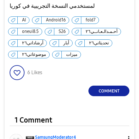
لمستخدمي النسخة التجريبية في كوريا
AI
Android16
fold7
أحـمـدالـعـانــي٢٦
S26
oneui8.5
تحديثاتي٢٦
أيار
أرشاداتي٢٦
ميزات
موضوعاتي٢٦
6
Likes
COMMENT
1 Comment
SamsungModerato
r4