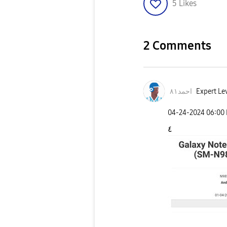
5
Likes
2 Comments
احمد٨١
Expert Lev
‎04-24-2024
06:00
٤