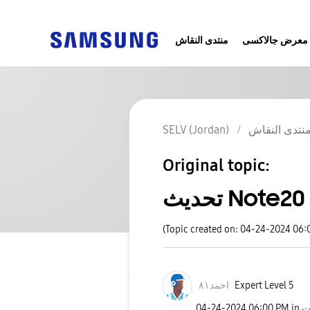
معرض جالاكسى
منتدى النقاش
SELV (Jordan)
نتدى النقاش
Original topic:
تحديث Note20
(Topic created on: 04-24-2024 06:
احمد٨١
Expert Level 5
‎04-24-2024
06:00 PM
in
ت