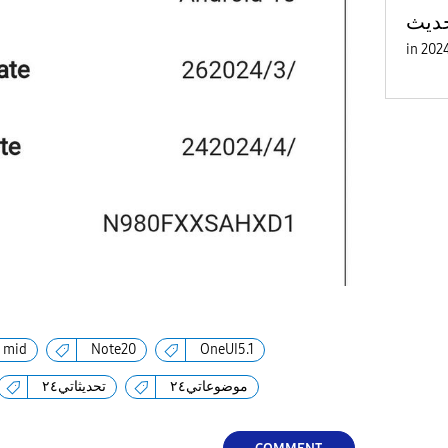
in
mid
Note20
OneUI5.1
موضوعاتي٢٤
تحديثاتي٢٤