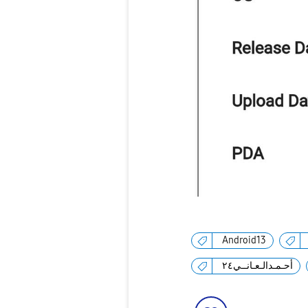
Android13
أحـمـدالـعـانــي٢٤