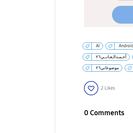
AI
Androi
أحـمـدالـعـانــي٢٦
موضوعاتي٢٦
2
Likes
0 Comments