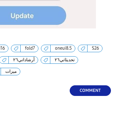
d16
fold7
oneui8.5
S26
تحديثاتي٢٦
أرشاداتي٢٦
ميزات
COMMENT