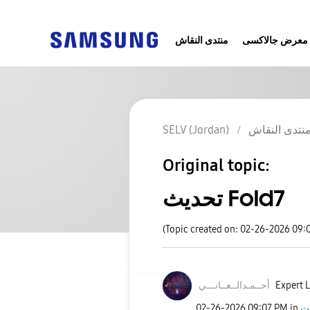
معرض جالاكسى
منتدى النقاش
SELV (Jordan)
نتدى النقاش
Original topic:
تحديث Fold7
(Topic created on: 02-26-2026 09:
نـــي
أحــمـدالــعــا
Expert L
‎02-26-2026
09:07 PM
in
ت