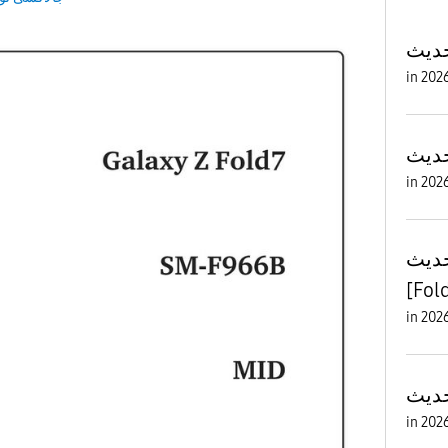
in
in
تحديث One UI
[Fold
in
in