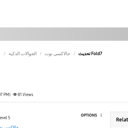
تحديث Fold7
جالاكسى نوت
الجوالات الذكية
م
07 PM)
81
Views
OPTIONS
evel 5
Rela
جالاكسى نو