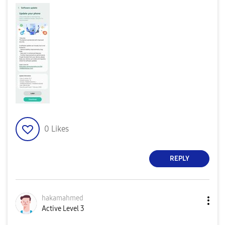
0
Likes
REPLY
hakamahmed
Active Level 3