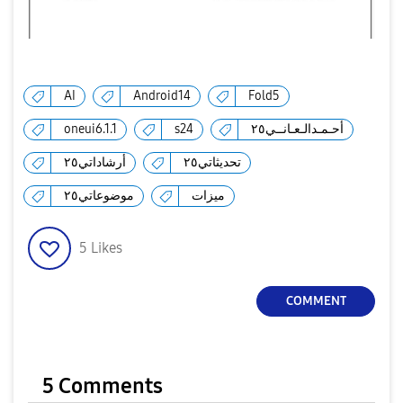
AI
Android14
Fold5
oneui6.1.1
s24
أحـمـدالـعـانــي٢٥
تحديثاتي٢٥
أرشاداتي٢٥
ميزات
موضوعاتي٢٥
5
Likes
COMMENT
5 Comments