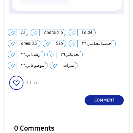
AI
Android16
Fold4
oneui8.5
S26
أحـمـدالـعـانــي٢٦
تحديثاتي٢٦
أرشاداتي٢٦
ميزات
موضوعاتي٢٦
4
Likes
COMMENT
0 Comments