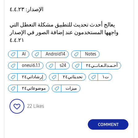
الإصدار: ٤.٤.٢٣
يعالج أحدث تحديث للتطبيق مشكلة التعطل التي
واجهها المستخدمون عند إضافة الصور في الإصدار
٤.٤.٢١
AI
Android14
Notes
أحـمـدالـعـانــي٢٤
s24
oneui6.1.1
ت١
تحديثاتي٢٤
إرشاداتي٢٤
ميزات
موضوعاتي٢٤
22
Likes
COMMENT