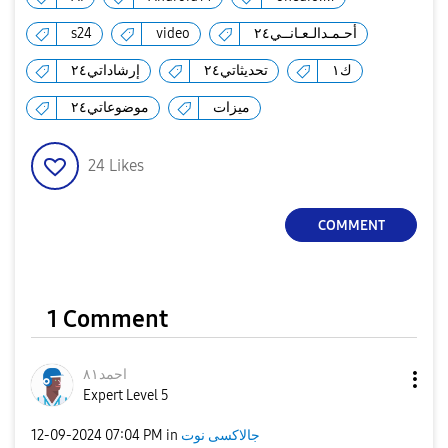
s24
video
أحـمـدالـعـانــي٢٤
ك١
تحديثاتي٢٤
إرشاداتي٢٤
ميزات
موضوعاتي٢٤
24
Likes
COMMENT
1 Comment
احمد٨١
Expert Level 5
‎12-09-2024
07:04 PM
in
جالاكسى نوت