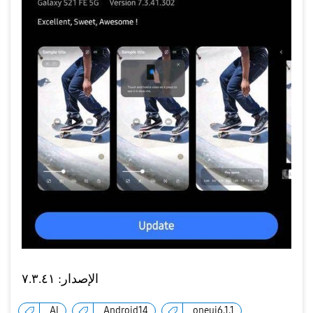
الإصدار: ٧.٣.٤١
AI
Android14
oneui6.1.1