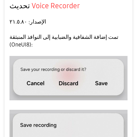
تحديث
Voice Recorder
الإصدار: ٢١.٥.٨٠
تمت إضافة الشفافية والضبابية إلى النوافذ المنبثقة
(OneUI8):