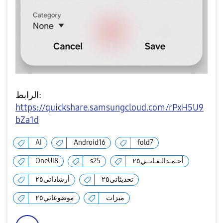
الرابط:
https://quickshare.samsungcloud.com/rPxH5U9
bZa1d
AI
Android16
fold7
OneUI8
s25
أحـمـدالـعـانــي٢٥
تحديثاتي٢٥
أرشاداتي٢٥
ميزات
موضوعاتي٢٥