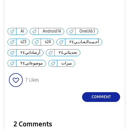
AI
Android14
OneUI6.1
أحـمـدالـعـانــي٢٤
s24
s23
تحديثاتي٢٤
أرشاداتي٢٤
ميزات
موضوعاتي٢٤
7
Likes
COMMENT
2 Comments