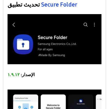
Secure Folder
تحديث تطبيق
الإصدار:
١.٩.١٢