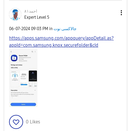
احمد٨١
Expert Level 5
جالاكسى نوت
in
09:03 PM
‎06-07-2024
https://apps.samsung.com/appquery/appDetail.as?
appId=com.samsung.knox.securefolder&cId
0
Likes