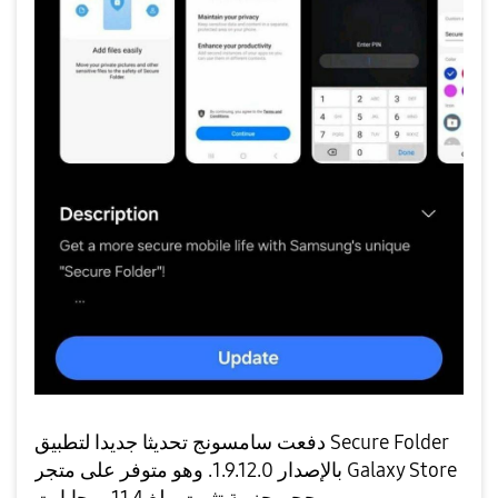
دفعت سامسونج تحديثا جديدا لتطبيق Secure Folder
بالإصدار 1.9.12.0. وهو متوفر على متجر Galaxy Store
بحجم حزمة تثبيت يبلغ 11.4 ميجابايت.