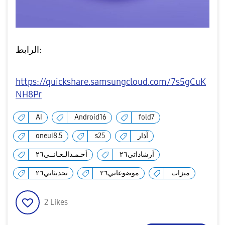
الرابط:
https://quickshare.samsungcloud.com/7s5gCuK
NH8Pr
AI
Android16
fold7
oneui8.5
s25
آذار
أرشاداتي٢٦
أحـمـدالـعـانــي٢٦
ميزات
موضوعاتي٢٦
تحديثاتي٢٦
2
Likes