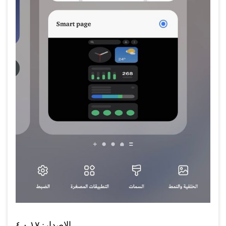
الإصدار: ٤.٠.١٧