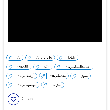
AI
Android16
fold7
أحـمـدالـعـانــي٢٥
s25
OneUI8
تموز
تحديثاتي٢٥
أرشاداتي٢٥
ميزات
موضوعاتي٢٥
2
Likes