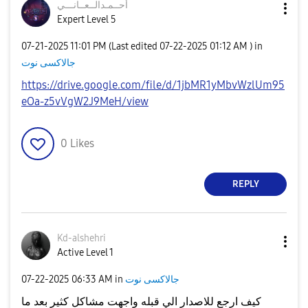
أحــمـدالــعــا
نـــي
Expert Level 5
‎07-21-2025
11:01 PM
(Last edited
‎07-22-2025
01:12 AM
) in
جالاكسى نوت
https://drive.google.com/file/d/1jbMR1yMbvWzlUm95
eOa-z5vVgW2J9MeH/view
0
Likes
REPLY
Kd-alshehri
Active Level 1
جالاكسى نوت
in
06:33 AM
‎07-22-2025
كيف ارجع للاصدار الي قبله واجهت مشاكل كثير بعد ما