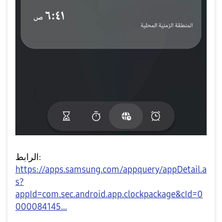
الرابط:
https://apps.samsung.com/appquery/appDetail.a
s?
appId=com.sec.android.app.clockpackage&cId=0
000084145...