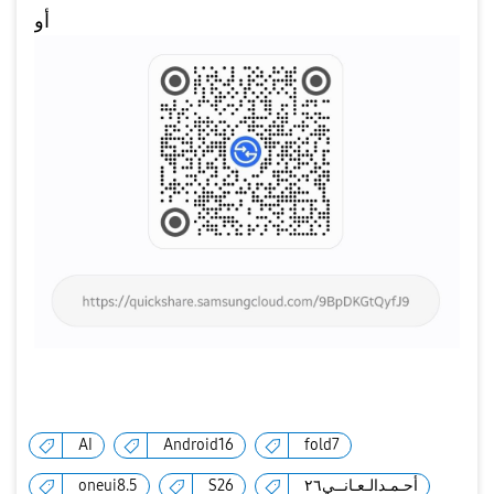
أو
AI
Android16
fold7
oneui8.5
S26
أحـمـدالـعـانــي٢٦