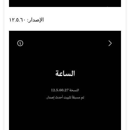
الإصدار: ١٢.٥.٦٠