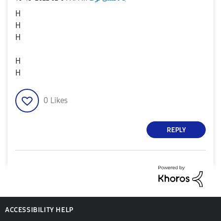
H
H
H
H
H
0
Likes
REPLY
ACCESSIBILITY HELP