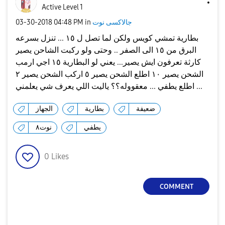
Active Level 1
جالاكسى نوت
in
04:48 PM
‎03-30-2018
بطارية تمشي كويس ولكن لما تصل ل ١٥ ... تنزل بسرعه
البرق من ١٥ الى الصفر .. وحتى ولو ركبت الشاحن يصير
كارثة تعرفون ايش يصير... يعني لو البطارية ١٥ اجي ارمب
الشحن يصير ١٠ اطلع الشحن يصير ٥ اركب الشحن يصير ٢
اطلع يطفي ... معقووله؟؟ ياليت اللي يعرف شي يعلمني ...
ضعيفة
بطارية
الجهاز
يطفي
نوت٨
0
Likes
COMMENT