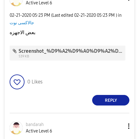
Active Level 6
‎02-21-2020
05:23 PM
(Last edited
‎02-21-2020
05:23 PM
) in
جالاكسى نوت
بعض الاجهزه
Screenshot_%D9%A2%D9%A0%D9%A2%D9%A0%D9%A0%D9%A2%D9%A2%D9%A1-%D9%A1%D9%A7%D9%A2%D9%A3%D9%A0%D9%A4_Chrome.jpg
539 KB
0
Likes
REPLY
bandarah
Active Level 6