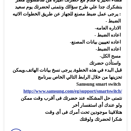
بنشكرك جدا علي طرح سؤالك ونتمنى لحضرتك يوم سعيد
:
يرجى عمل ضبط مصنع للجهاز عن طريق الخطوات الاتيه
الضبط
-
الاداره العامه
-
اعاده الضبط
-
اعاده تعييين بيانات المصنع
-
اعاده الضبط
-
مسح الكل
-
واستأذن حضرتك
قبل البدء في هذه الخطوة
,
يرجى نسخ بيانات الهاتف
.
ويمكن
تحزينها من خلال الرابط التالي الخاص ببرنامج
Samsung smart switch
http://www.samsung.com/eg/support/smartswitch/
نتمنى حل المشكله عند حضرتك فى أقرب وقت ممكن
ولو عندك أى استفسار أخر
هتلاقينا موجودين تحت أمرك فى أى وقت
شكرا لحضرتك ولوقتك