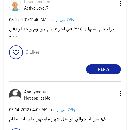
hasanalmualm
Active Level 7
جالاكسى نوت
in
11:40 AM
‎08-29-2017
ترا نظام استهلك ١٥% في اخر ٧ ايام مو يوم واحد لو دقق
تنتبه
0
Likes
REPLY
Anonymous
Not applicable
جالاكسى نوت
in
04:05 AM
‎02-14-2018
😂
بس انا جوالي لو ضل شهر مايظهر تطبيقات نظام