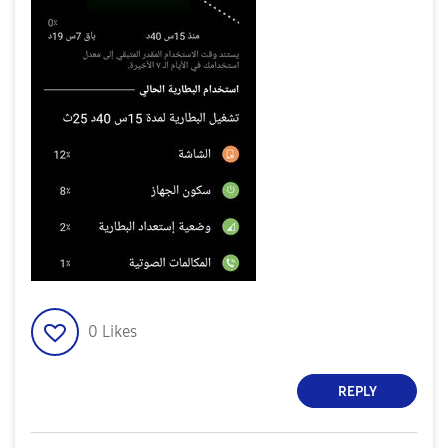
0
Likes
REPLY