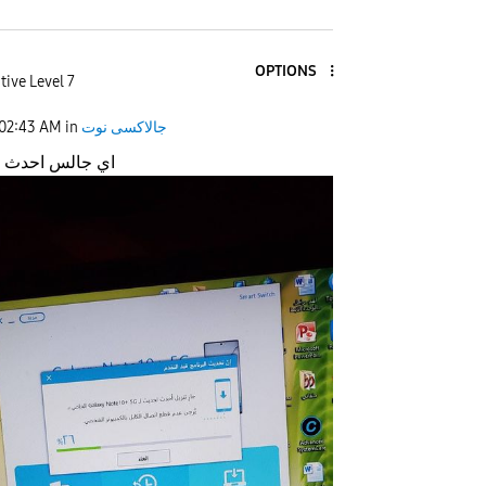
OPTIONS
tive Level 7
02:43 AM
in
جالاكسى نوت
اي جالس احدث 