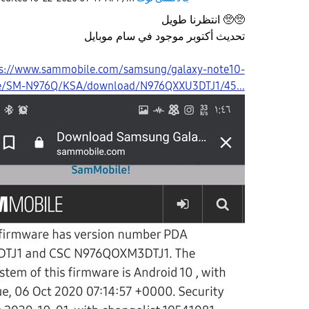
انتظرنا طويل 🥺🥺
تحديث أكتوبر موجود في سام موبايل
s://www.sammobile.com/samsung/galaxy-note10-
e/SM-N976Q/KSA/download/N976QXXU3DTJ1/45...