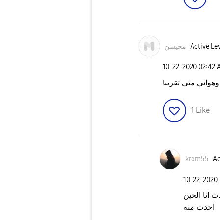
محيسن
Active Lev
‎10-22-2020
02:42 
وهوائي متى تقريبا
1
Like
krom55
Ac
‎10-22-2020
انا الحين
احدث منه