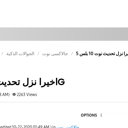
جالاكسى نوت
الجوالات الذكية
اخيرا نزل تحديث نوت 10 بلس 5G
48 AM)
2263
Views
OPTIONS
 edited
‎10-22-2020
01:49 AM
) in
جالاكسى نوت