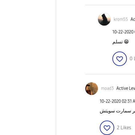
krom55
Ac
‎10-22-2020
تسلم
😁
0
moad3
Active Lev
‎10-22-2020
02:31 
وتر سمارت سويتش
2
Likes