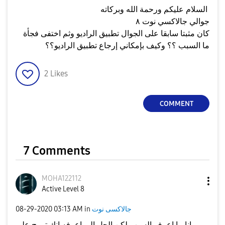
السلام عليكم ورحمة الله وبركاته
جوالي جالاكسي نوت ٨
كان مثبتا سابقا على الجوال تطبيق الراديو وثم اختفى فجأة
ما السبب ؟؟ وكيف بإمكاني إرجاع تطبيق الراديو؟؟
2
Likes
COMMENT
7 Comments
MOHA122112
Active Level 8
جالاكسى نوت
in
03:13 AM
‎08-29-2020
انا ما اعرف السبب لكن الحل الي اعرفه إنك تروح على