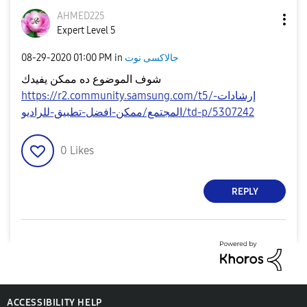
AHMED225
Expert Level 5
جالاكسى نوت
in
01:00 PM
‎08-29-2020
شوف الموضوع ده ممكن يفيدك
https://r2.community.samsung.com/t5/إرشادات-
المجتمع/ممكن-افضل-تطبيق-للراديو/td-p/5307242
0
Likes
REPLY
ACCESSIBILITY HELP