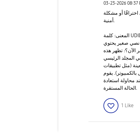
‎03-23-2026
08:37
 اختراقًا أو مشكلة
أمنية.
​المعنى: كلمة UDID اختصار لـ (Unique Device Identifier)، وهو
ف نصي صغير يحتوي
 الآن؟: تظهر هذه
رئيسي (Internal Storage) بعد حدوث
ينة (مثل تطبيقات
بالكمبيوتر). يقوم
ند محاولة استعادة
الحالة المستقرة.
1
Like