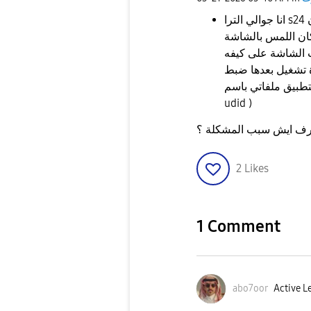
انا جوالي الترا s24 جوالي فجأة جيت بشغله لكن ما رضي يفتح معي كان
ان اللمس بالشاشة
الشاشة على كيفه
ة تشغيل بعدها ضبط
بيق ملفاتي باسم (
udid )
2
Likes
1 Comment
abo7oor
Active Le