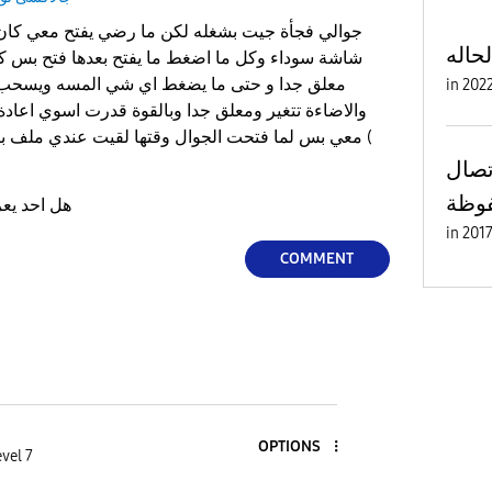
لحاله
شاشة سوداء وكل ما اضغط ما يفتح بعدها فتح بس ك
معلق جدا و حتى ما يضغط اي شي المسه ويسحب 
in
والاضاءة تتغير ومعلق جدا وبالقوة قدرت اسوي اعاد
معي بس لما فتحت الجوال وقتها لقيت عندي ملف بتط
لاتصال
فوظة
هل احد يعرف ايش سبب المشكلة ؟
in
COMMENT
OPTIONS
vel 7