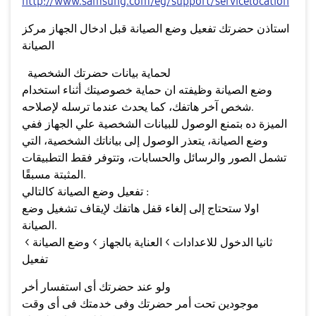
http://www.samsung.com/eg/support/servicelocation
استاذن حضرتك تفعيل وضع الصيانة قبل ادخال الجهاز مركز
الصيانة
لحماية بيانات حضرتك الشخصية
وضع الصيانة وظيفته ان حماية خصوصيتك أثناء استخدام
شخص آخر هاتفك، كما يحدث عندما ترسله لإصلاحه.
الميزة ده بتمنع الوصول للبيانات الشخصية علي الجهاز ففي
وضع الصيانة، يتعذر الوصول إلى بياناتك الشخصية، التي
تشمل الصور والرسائل والحسابات، وتتوفر فقط التطبيقات
المثبتة مسبقًا.
تفعيل وضع الصيانة كالتالي :
اولا ستحتاج إلى إلغاء قفل هاتفك لإيقاف تشغيل وضع
الصيانة.
ثانيا الدخول للاعدادات > العناية بالجهاز > وضع الصيانة >
تفعيل
ولو عند حضرتك أى استفسار أخر
موجودين تحت أمر حضرتك وفى خدمتك فى أى وقت