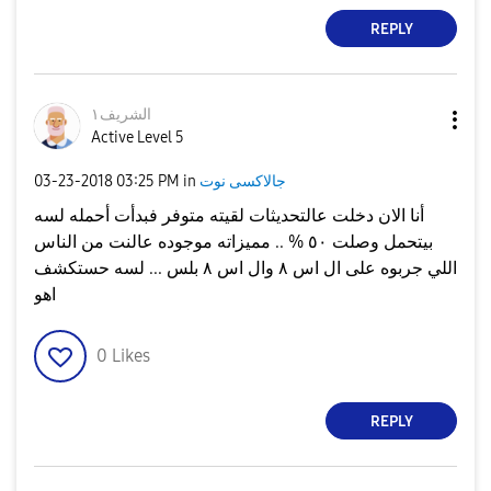
REPLY
الشريف١
Active Level 5
جالاكسى نوت
in
03:25 PM
‎03-23-2018
أنا الان دخلت عالتحديثات لقيته متوفر فبدأت أحمله لسه
بيتحمل وصلت ٥٠ % .. مميزاته موجوده عالنت من الناس
اللي جربوه على ال اس ٨ وال اس ٨ بلس ... لسه حستكشف
اهو
0
Likes
REPLY