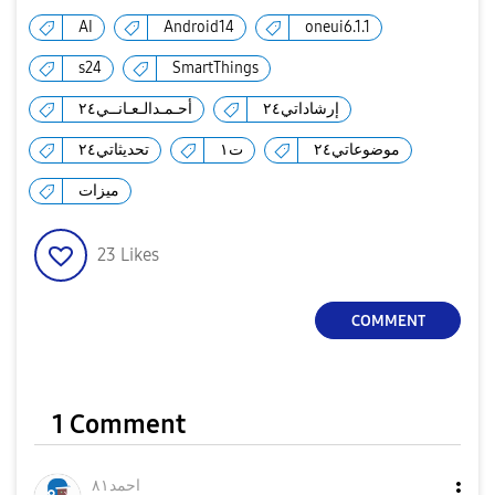
AI
Android14
oneui6.1.1
s24
SmartThings
إرشاداتي٢٤
أحـمـدالـعـانــي٢٤
موضوعاتي٢٤
ت١
تحديثاتي٢٤
ميزات
23
Likes
COMMENT
1 Comment
احمد٨١