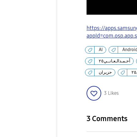
https://apps.samsun
appId=com.osp.app.
AI
Androi
أحـمـدالـعـانــي٢٥
حزيران
3
Likes
3 Comments