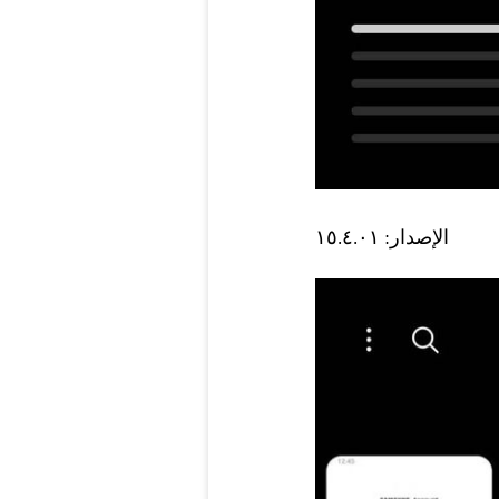
الإصدار: ١٥.٤.٠١