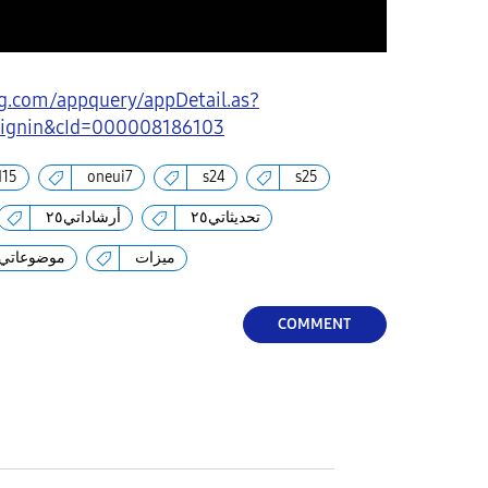
g.com/appquery/appDetail.as?
signin&cId=000008186103
d15
oneui7
s24
s25
تحديثاتي٢٥
أرشاداتي٢٥
ميزات
موضوعاتي٢٥
COMMENT