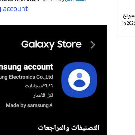
 account
ونج
in