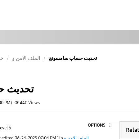
تحديث حساب سامسونج
الملف الامن و
خد
تحديث ح
00 PM)
440
Views
OPTIONS
evel 5
Rela
t edited
‎06-24-2025
07:04 PM
) in
الملف الامن و