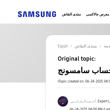
معرض جالاكسى
منتدى النقاش
Egypt
منتدى النقاش
مة
Original topic:
ساب سامسونج
(Topic created on: 06-24-2025 04:
نـــي
أحــمـدالــعــا
Expert L
‎06-24-2025
04:00 PM
(Las