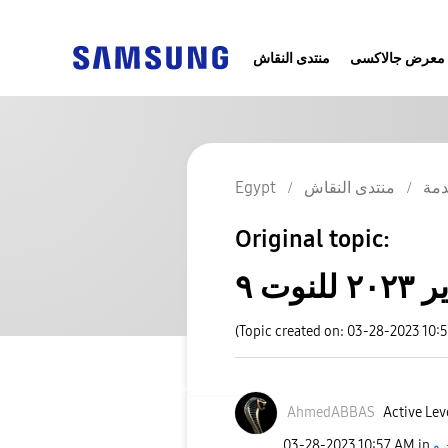
معرض جالاكسى
منتدى النقاش
مة
منتدى النقاش
Egypt
Original topic:
ت ٩
(Topic created on: 03-28-2023 10:
AhmedABBAS
Active Lev
 و
in
10:57 AM
‎03-28-2023