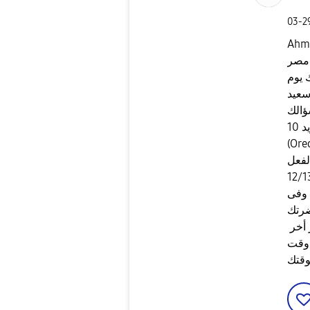
‎03-
Ahm
 مصر
 يوم
عيد
ؤالك
اخر تحديث صدر للجهاز هو اندرويد 10 Android 8.0
(Ore
 وفى
أخر
 وقت