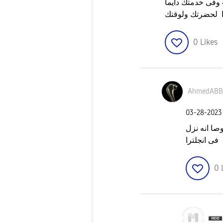
 لحضرتك ولوقتك
0
Likes
AhmedABB
‎03-28-2023
متى ، خصوصا انه نزل
فى انجلترا
0