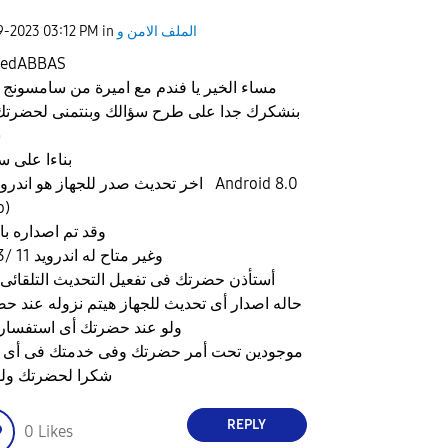
الملف الامن و
in
03:12 PM
29-2023
edABBAS
مساء الخير يا فندم مع اميرة من سامسونج
بنشكرك جدا على طرح سؤالك وبنتمنى لحضرتك
س
بناءا على س
o)
وقد تم اصداره بالفعل
وغير متاح له اندرويد 11 /12/13
أستأذن حضرتك فى تفعيل التحديث التلقائى
حاله اصدار أى تحديث للجهاز هيتم نزوله عند حضرتك
ولو عند حضرتك أى استفسار 
موجودين تحت أمر حضرتك وفى خدمتك فى أى
شكرا لحضرتك ولوقتك
REPLY
0
Likes