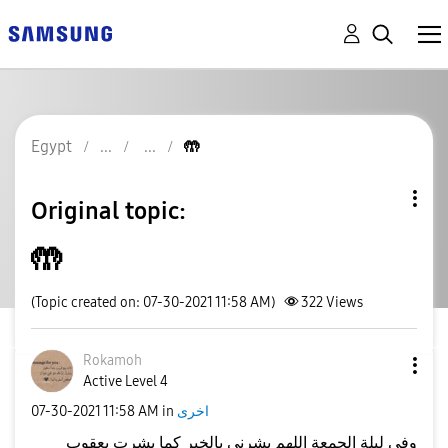
Egypt
🤲
Original topic:
🤲
(Topic created on: 07-30-2021 11:58 AM)
322
Views
Rokamoh
Active Level 4
‎07-30-2021
11:58 AM
in
اخرى
وفي ليلة الجمعة اللهم بشرني بالخير كما بشرت يعقوب