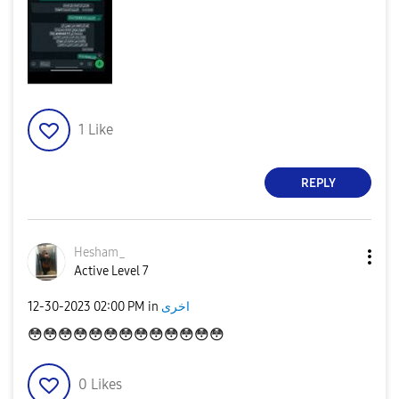
1
Like
REPLY
Hesham_
Active Level 7
اخرى
in
02:00 PM
‎12-30-2023
😳
😳
😳
😳
😳
😳
😳
😳
😳
😳
😳
😳
😳
0
Likes