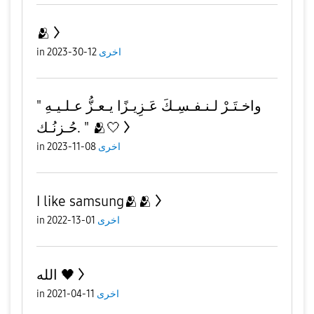
🫂
اخرى
12-30-2023
in
" واخـتَـرْ لـنـفـسِـكَ عَـزِيـزًا يـعـزُّ عـلـيـهِ
حُـزنُـك. " 🫂🤍
اخرى
08-11-2023
in
I like samsung🫂🫂
اخرى
01-13-2022
in
الله 🖤
اخرى
11-04-2021
in