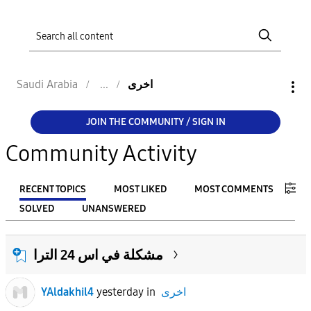
اخرى
Saudi Arabia
JOIN THE COMMUNITY / SIGN IN
Community Activity
RECENT TOPICS
MOST LIKED
MOST COMMENTS
SOLVED
UNANSWERED
FILTER:
مشكلة في اس 24 الترا
From
اخرى
in
yesterday
YAldakhil4
To