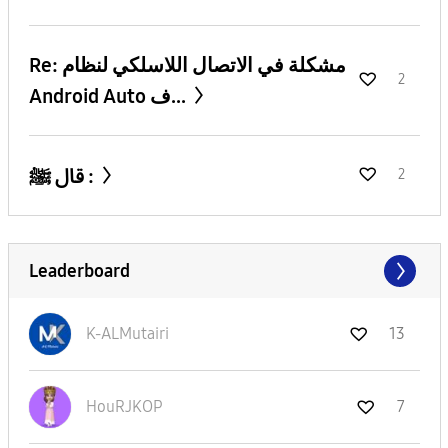
Re: مشكلة في الاتصال اللاسلكي لنظام
2
Android Auto ف...
قال ﷺ :
2
Leaderboard
K-ALMutairi
13
HouRJKOP
7