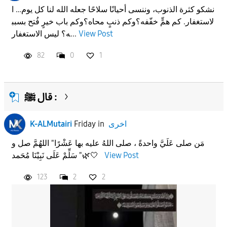
‏نشكو كثرة الذنوب، وننسى أحيانًا سلاحًا ‏جعله الله لنا كل يوم… ‏ا
لاستغفار. ‏كم همٍّ خفّفه؟‏وكم ذنبٍ محاه؟‏وكم باب خيرٍ فُتح بسبب
View Post
ه؟ ‏ليس الاستغفار...
82
0
1
قال ﷺ :
اخرى
in
Friday
K-ALMutairi
مَن صلى عَلَيَّ واحدةً ، صلى اللهُ عليه بها عَشْرًا" اللهُمَّ صل و
View Post
سَلِّمْ عَلَى نَبِيْنَا مُحَمد "🌿🤍
123
2
2