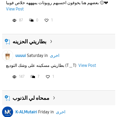
بعضهم هنا يخوفون احسبهم روبوتات يمهههه خلاص فوبيا 🙂💔
View Post
87
0
1
بطاريتي الحزينه
اخرى
in
Saturday
uuuui
View Post
بطاريتي مسكينه على وشك التوديع (T＿T)
147
7
1
ممحاه لي الذنوب
اخرى
in
Friday
K-ALMutairi