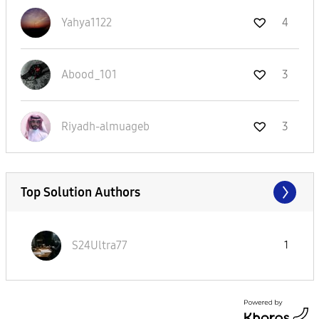
Yahya1122
4
Abood_101
3
Riyadh-almuageb
3
Top Solution Authors
S24Ultra77
1