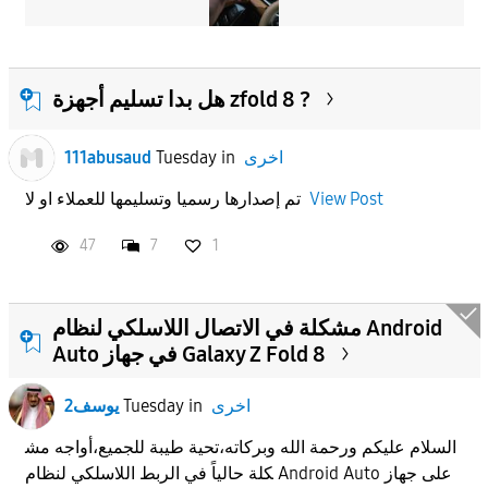
هل بدا تسليم أجهزة zfold 8 ?
اخرى
in
Tuesday
111abusaud
View Post
تم إصدارها رسميا وتسليمها للعملاء او لا
47
7
1
مشكلة في الاتصال اللاسلكي لنظام Android
Auto في جهاز Galaxy Z Fold 8
اخرى
in
Tuesday
يوسف2
السلام عليكم ورحمة الله وبركاته،​تحية طيبة للجميع،​أواجه مش
كلة حالياً في الربط اللاسلكي لنظام Android Auto على جهاز