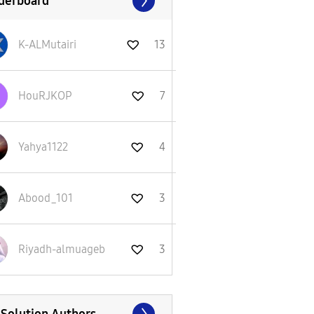
derboard
K-ALMutairi
13
HouRJKOP
7
Yahya1122
4
Abood_101
3
Riyadh-almuageb
3