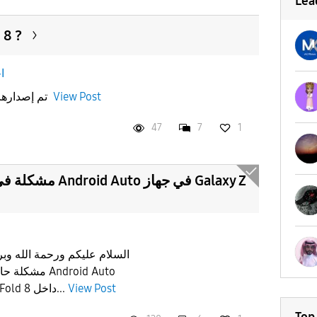
Lea
هل بدا تسليم
ا
View Post
تم إصدارها رسميا وتسليمها للعملاء او لا
47
7
1
مشكلة في الاتصال 
السلام عليكم ورحمة الله وبرك
مشكلة حالياً 
View Post
على جهازي الجديد Galaxy Z Fold 8 داخل...