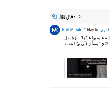
قال ﷺ :
اخرى
in
Friday
K-ALMutairi
هُ عليه بها عَشْرًا" اللهُمَّ صل
ِّمْ عَلَى نَبِيْنَا مُحَمد "🌿🤍