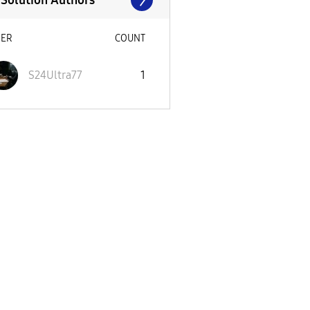
 Solution Authors
SER
COUNT
S24Ultra77
1