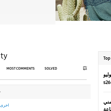
ty
Top
MOST COMMENTS
SOLVED
ليو
To
s26
APPLY
مني
اخرى
 Watch6