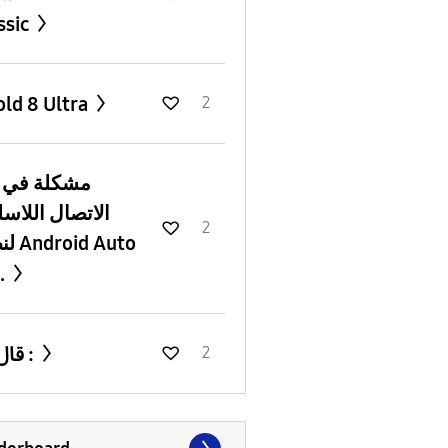
ssic
old 8 Ultra
2
e
الاتصال اللاس
2
لنظام 
ف.
قال ﷺ :
2