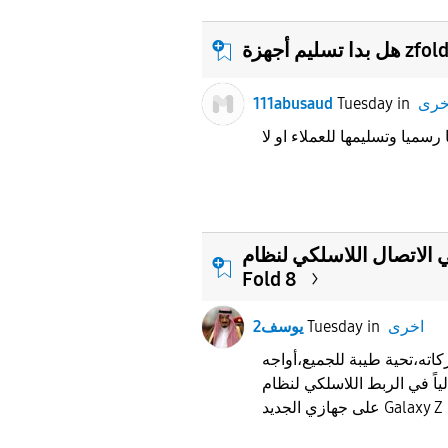
 أجهزة zfold 8 ?
خرى
in
Tuesday
111abusaud
اللاسلكي لنظام Android Auto في جهاز Galaxy Z
Fold 8
اخرى
in
Tuesday
يوسف2
اته،​تحية طيبة للجميع،​أواجه
في الربط اللاسلكي لنظام Android Auto