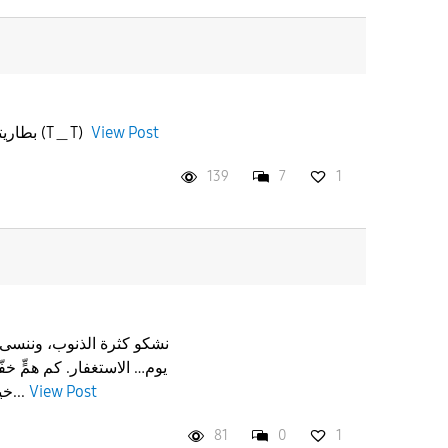
View Post
بطاريتي مسكينه على وشك التوديع (T＿T)
139
7
1
‏نشكو كثرة الذنوب، وننسى أحي
يوم… ‏الاستغفار. ‏كم همٍّ خ
View Post
خيرٍ فُتح بسببه؟ ‏ليس الاستغفار...
81
0
1