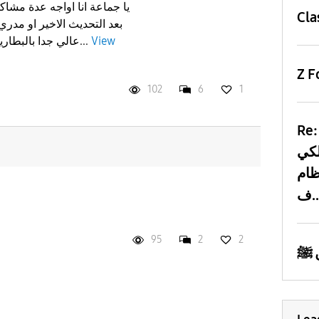
يا جماعة انا اواجه عدة مشا
Cla
View
عالي جدا بالبطارية لدرجة ان البطارية يمكن ما...
Z F
102
6
1
R: مشكلة في
لكي
Android Auto
..
95
2
2