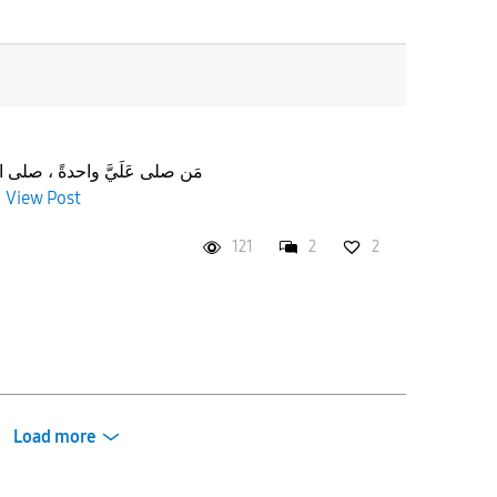
مَن صلى عَلَيَّ واحدةً ، صلى الل
View Post
وسَل
121
2
2
Load more