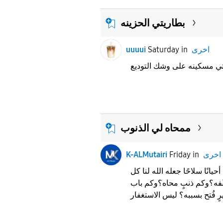
بطاريتي الحزينه
اخرى
in
Saturday
uuuui
ممحاه لي الذنوب
اخرى
in
Friday
K-ALMutairi
انًا سلاحًا ‏جعله الله لنا كل
فّفه؟‏وكم ذنبٍ محاه؟‏وكم باب