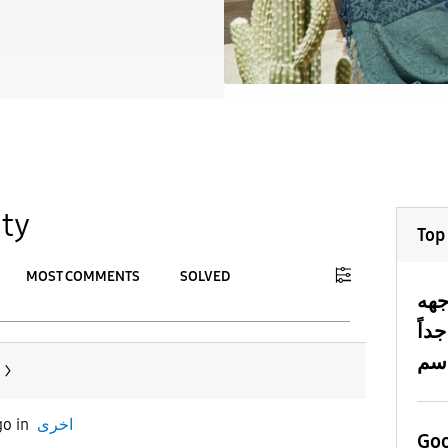
ty
Top
MOST COMMENTS
SOLVED
جهه
To
داً
APPLY
اخرى
in
go
Goo