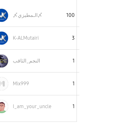
100
〆الـمطيزي〆
K-ALMutairi
3
1
النجم_الثاقب
Mix999
1
I_am_your_uncle
1