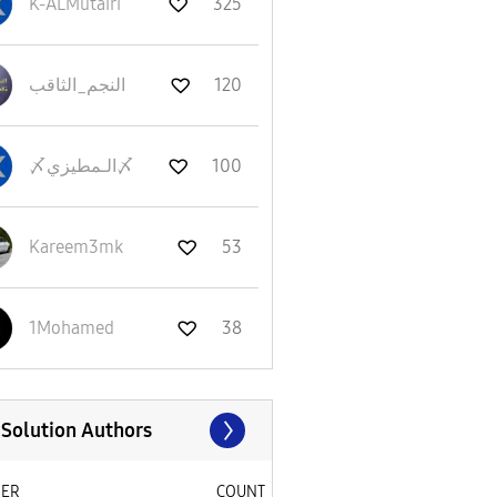
K-ALMutairi
325
120
النجم_الثاقب
100
〆الـمطيزي〆
Kareem3mk
53
1Mohamed
38
 Solution Authors
SER
COUNT