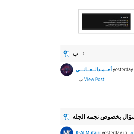
ب
yesterday
أحــمـدالــعــانـــي
View Post
ب
ؤال بخصوص نجمه الجله
ى
in
yesterday
K-ALMutairi