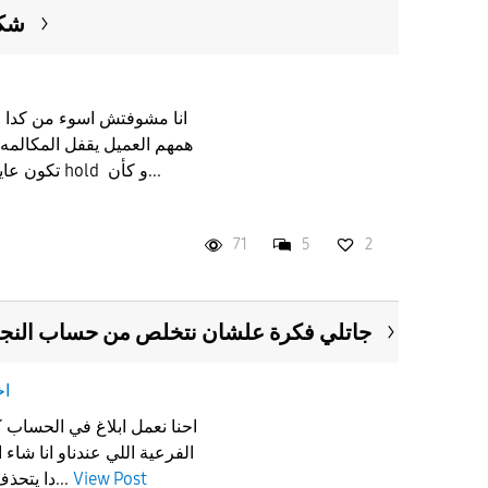
شكو
ا
انا مشوفتش اسوء من كدا خ
همهم العميل يقفل المكالمه
تكون عايز حد يكلمك يكلموك و يعملوا hold و كأن...
71
5
2
جاتلي فكرة علشان نتخلص من حساب النجمه
ا
احنا نعمل ابلاغ في الحساب ك
الفرعية اللي عندناو انا شاء
View Post
دا يتحذف بقى نبدأ من دلوقتي لحد ما...