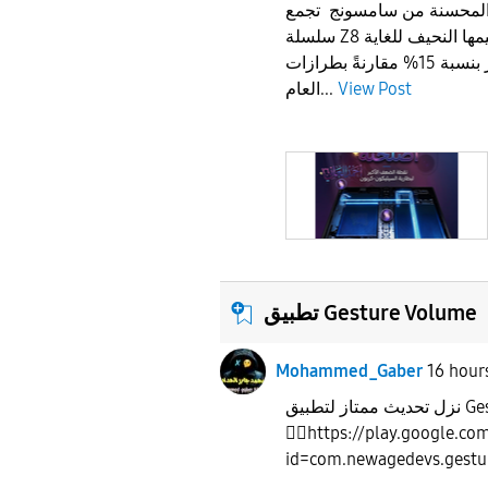
 المحسنة من سامسونج تجمع
سلسلة Z8 القابلة للطي بين تصميمها النحيف للغاية
وبطارية ذات سعة أكبر بنسبة 15% مقارنةً بطرازات
View Post
العام...
تطبيق Gesture Volume
Mohammed_Gaber
16 hour
نزل تحديث ممتاز لتطبيق Gesture Volumeرابط التحميل
👇🏻https://play.google.co
id=com.newagedevs.gest