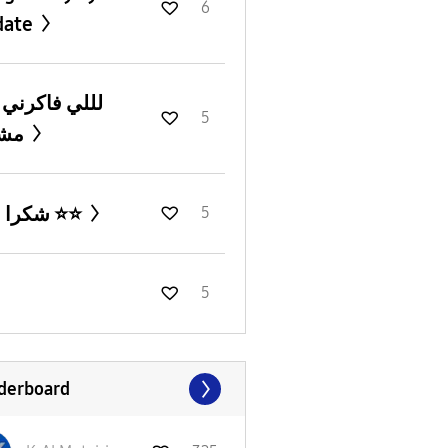
6
date
e
5
مشيت
شكرا اوي ⭐️⭐️
5
5
derboard