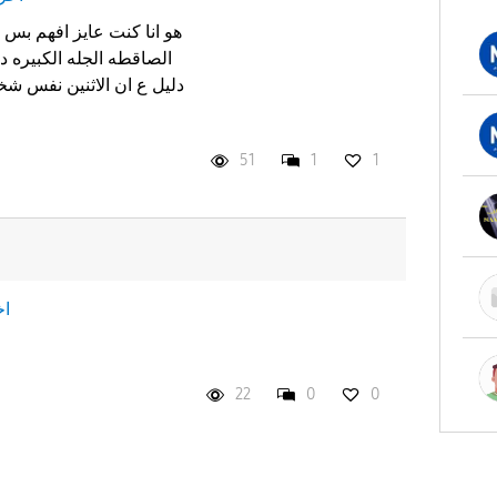
هو انا كنت عايز افهم بس 
الصاقطه الجله الكبيره
دليل ع ان الاثنين نفس ش
51
1
1
ا
22
0
0