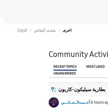
اخرى
منتدى النقاش
Egypt
Community Activi
RECENT TOPICS
MOST LIKED
UNANSWERED
From
FILTER:
بطارية سيليكون-كاربون
6 hours a
أحــمـدالــعــانـــي