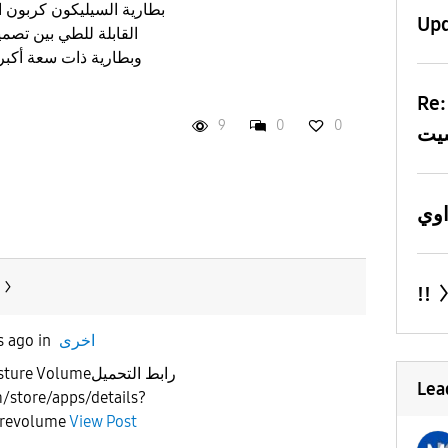
بطارية السيليكون كربون
Up
R: لللي فاكرني
9
0
0
!!
اخرى
in
s ago
Lea
m/store/apps/details?
urevolume
View Post