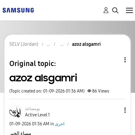
SELV (Jordan)
azoz alsgamri
Original topic:
azoz alsgamri
(Topic created on: 01-09-2026 01:36 AM)
86
Views
بومساعد
Active Level 1
‎01-09-2026
01:36 AM
in
اخرى
مساء الخير