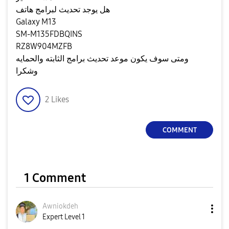
هل يوجد تحديث لبرامج هاتف
Galaxy M13
SM-M135FDBQINS
RZ8W904MZFB
ومتى سوف يكون موعد تحديث برامج الثابته والحمايه
وشكرا
2
Likes
COMMENT
1 Comment
Awniokdeh
Expert Level 1