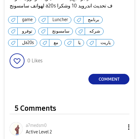
لهواتف سامسونج a20s ف تحديث اندرويد 10 وشكرا
game
Luncher
برنامج
شركه
سامسونج
توفرو
ياريت
يا
مع
لa20s
0
Likes
COMMENT
5 Comments
a7medsm0
Active Level 2