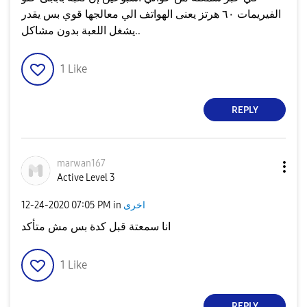
الفيريمات ٦٠ هرتز يعنى الهواتف الي معالجها قوي بس يقدر
يشغل اللعبة بدون مشاكل..
1
Like
REPLY
marwan167
Active Level 3
‎12-24-2020
07:05 PM
in
اخرى
انا سمعتة قبل كدة بس مش متأكد
1
Like
REPLY