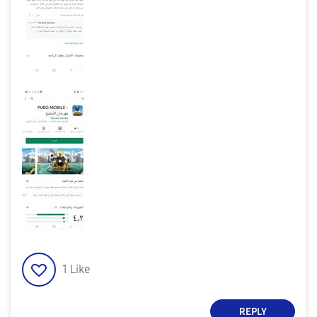
1
Like
REPLY