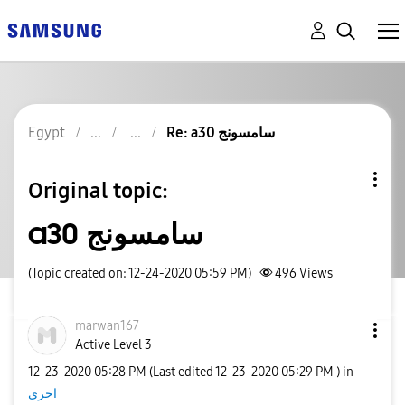
Egypt
Re: a30 سامسونج
Original topic:
a30 سامسونج
(Topic created on: 12-24-2020 05:59 PM)
496
Views
marwan167
Active Level 3
‎12-23-2020
05:28 PM
(Last edited
‎12-23-2020
05:29 PM
) in
اخرى