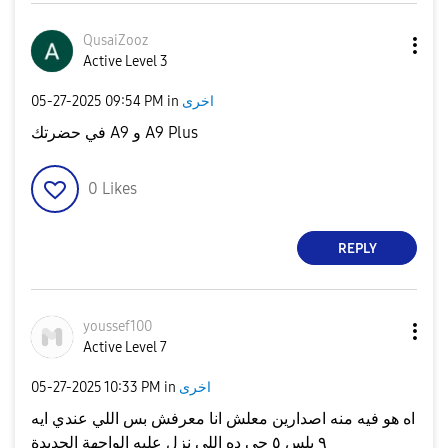
QusaiZooz
Active Level 3
‎05-27-2025
09:54 PM
in
اخرى
في حضرتك A9 و A9 Plus
0
Likes
REPLY
youssef100
Active Level 7
‎05-27-2025
10:33 PM
in
اخرى
اه هو فيه منه اصدارين معلش انا معرفش بس اللي عندي ايه
٩ بلس ٥ جي ده اللي نزل عليه الواجهة الجديدة