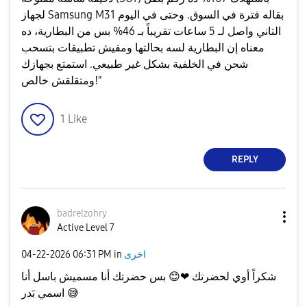
لجهاز Samsung M31 بقاله فترة في السوق. وحتى في اليوم
التاني واصل لـ 5 ساعات تقريباً بـ 46% بس من البطارية، ده
معناه إن البطارية لسه بحالتها ومفيش تطبيقات بتسحب
شحن في الخلفية بشكل غير طبيعي. استمتع بجهازك
ومتقلقش خالص!"
1
Like
REPLY
badrelzohry
Active Level 7
اخرى
in
06:31 PM
‎04-22-2026
شكراً أوي لحضرتك ❤
😊
بس حضرتك أنا مسميش باسل أنا
😅
اسمي بَدر