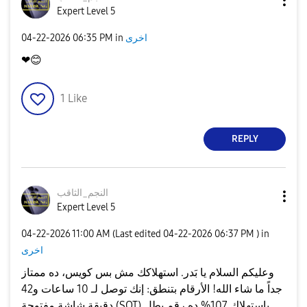
Expert Level 5
اخرى
in
06:35 PM
‎04-22-2026
❤
😊
1
Like
REPLY
النجم_الثاقب
Expert Level 5
‎04-22-2026
11:00 AM
(Last edited
‎04-22-2026
06:37 PM
) in
اخرى
وعليكم السلام يا بَدر. استهلاكك مش بس كويس، ده ممتاز
جداً ما شاء الله! الأرقام بتنطق: إنك توصل لـ 10 ساعات و42
دقيقة شاشة مفتوحة (SOT) باستهلاك 107% ده رقم بطل