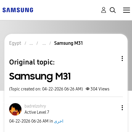
Egypt
Samsung M31
Original topic:
Samsung M31
(Topic created on: 04-22-2026 06:26 AM)
304
Views
badrelzohry
Active Level 7
اخرى
in
06:26 AM
‎04-22-2026