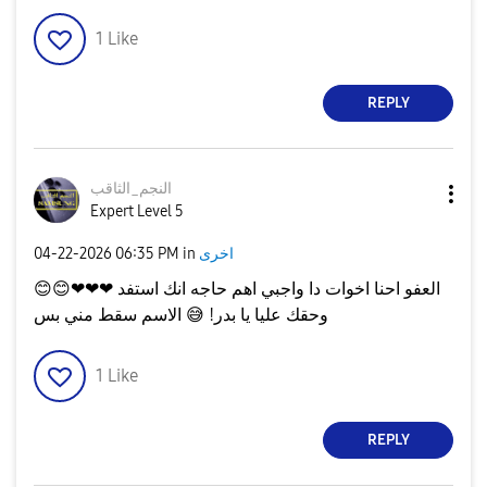
1
Like
REPLY
النجم_الثاقب
Expert Level 5
اخرى
in
06:35 PM
‎04-22-2026
العفو احنا اخوات دا واجبي اهم حاجه انك استفد ❤❤❤
😊
😊
وحقك عليا يا بدر!
😅
الاسم سقط مني بس
1
Like
REPLY