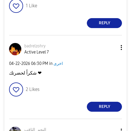
1
Like
REPLY
badrelzohry
Active Level 7
اخرى
in
06:30 PM
‎04-22-2026
شكراً لحضرتك ❤
2
Likes
REPLY
النجم_الثاقب