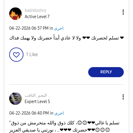
badrelzohry
Active Level 7
اخرى
in
06:37 PM
‎04-22-2026
تسلم لحضرتك ❤❤ ولا لا عادي أبداً حضرتك ولا يهمك فداك ❤
1
Like
REPLY
النجم_الثاقب
Expert Level 5
اخرى
in
06:40 PM
‎04-22-2026
"تسلم يا غالي❤❤
😊
😊
، كلك ذوق والله متحرمش من ذوق
😊
😊
😊
حضرتك ❤❤❤.. ، نورتني يا صديقي العزيز❤❤