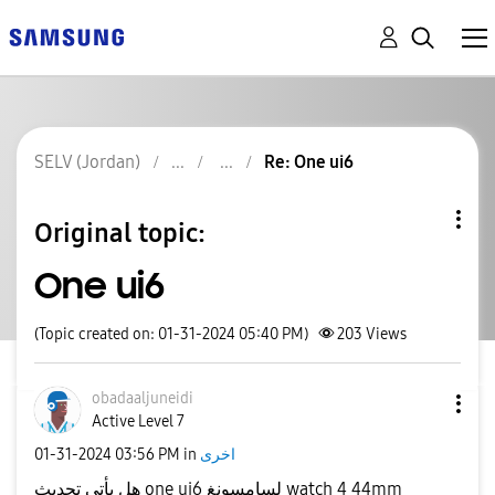
SELV (Jordan)
Re: One ui6
Original topic:
One ui6
(Topic created on: 01-31-2024 05:40 PM)
203
Views
obadaaljuneidi
Active Level 7
‎01-31-2024
03:56 PM
in
اخرى
هل يأتي تحديث one ui6 لسامسونغ watch 4 44mm