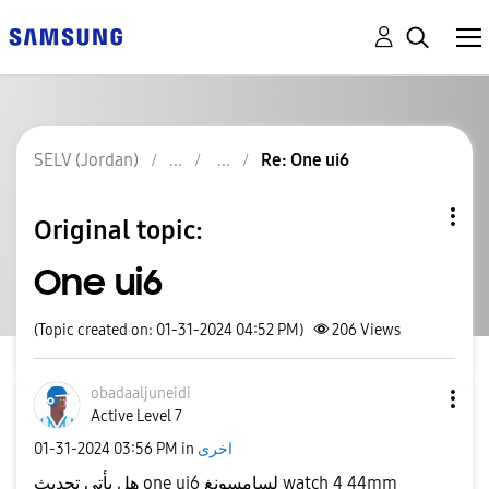
SELV (Jordan)
Re: One ui6
Original topic:
One ui6
(Topic created on: 01-31-2024 04:52 PM)
206
Views
obadaaljuneidi
Active Level 7
‎01-31-2024
03:56 PM
in
اخرى
هل يأتي تحديث one ui6 لسامسونغ watch 4 44mm