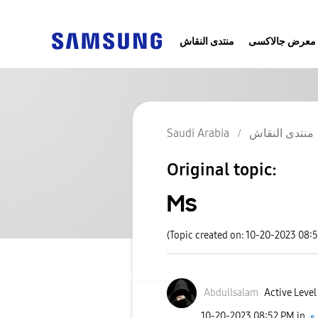
معرض جالاكسى
منتدى النقاش
Saudi Arabia
منتدى النقاش
Original topic:
Ms
(Topic created on: 10-20-2023 08:
Abdullsalam
Active Level
‎10-20-2023
08:52 PM
in
ى