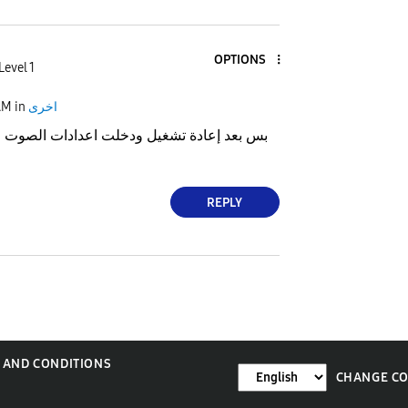
OPTIONS
Level 1
AM
in
اخرى
REPLY
 AND CONDITIONS
CHANGE C