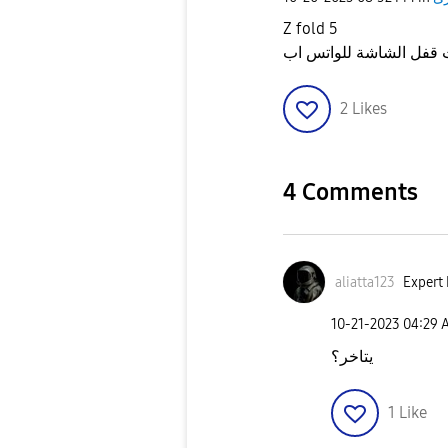
Z fold 5
 قفل الشاشة للواتس اب
2
Likes
4 Comments
aliatta123
Expert 
‎10-21-2023
04:29 
يتاخر؟
1
Like