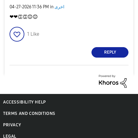
اخرى
in
11:36 PM
‎04-27-2026
❤❤
👏
👏
😊
😊
1
Like
REPLY
ACCESSIBILITY HELP
TERMS AND CONDITIONS
PRIVACY
LEGAL