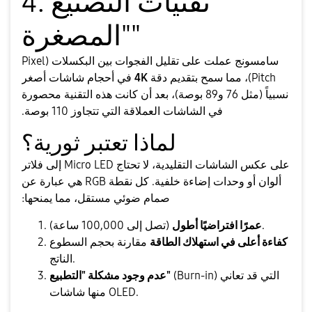
​4. تقنيات التصنيع
"المصغرة"
​سامسونج عملت على تقليل الفجوات بين البكسلات (Pixel
Pitch)، مما سمح بتقديم دقة
4K
في أحجام شاشات أصغر
نسبياً (مثل 76 و89 بوصة)، بعد أن كانت هذه التقنية محصورة
في الشاشات العملاقة التي تتجاوز 110 بوصة.
​لماذا تعتبر ثورية؟
​على عكس الشاشات التقليدية، لا تحتاج Micro LED إلى فلاتر
ألوان أو وحدات إضاءة خلفية. كل نقطة RGB هي عبارة عن
صمام ضوئي مستقل، مما يمنحها:
(تصل إلى 100,000 ساعة).
عمرًا افتراضيًا أطول
كفاءة أعلى في استهلاك الطاقة
مقارنة بحجم السطوع
الناتج.
(Burn-in) التي قد تعاني
عدم وجود مشكلة "التطبيع"
منها شاشات OLED.