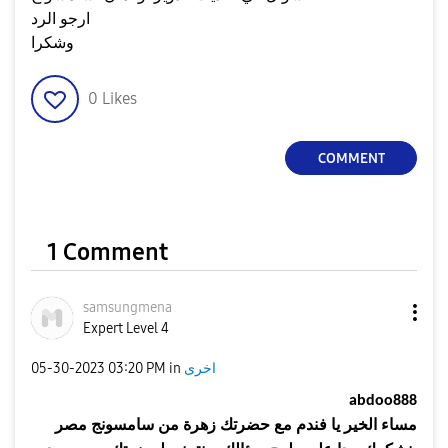
ارجو الرد
وشكرا
0
Likes
COMMENT
1 Comment
samsungmena
Expert Level 4
اخرى
in
03:20 PM
‎05-30-2023
abdoo888
مساء
الخير يا فندم مع
حضرتك
زهرة
من سامسونج مصر